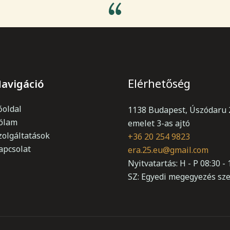
Elérhetőség
avigáció
őoldal
1138 Budapest, Úszódaru 2
ólam
emelet 3-as ajtó
zolgáltatások
+36 20 254 9823
apcsolat
era.25.eu@gmail.com
Nyitvatartás: H - P 08:30 - 
SZ: Egyedi megegyezés sze