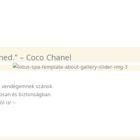
zned.” – Coco Chanel
en vendégemnek szánok.
nosan és biztonságban
ől is! ✨