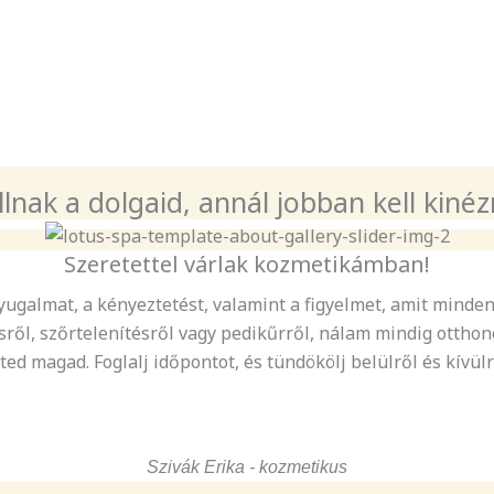
llnak a dolgaid, annál jobban kell kiné
Szeretettel várlak kozmetikámban!
 nyugalmat, a kényeztetést, valamint a figyelmet, amit mind
sről, szőrtelenítésről vagy pedikűrről, nálam mindig ottho
ed magad. Foglalj időpontot, és tündökölj belülről és kívülr
Szivák Erika - kozmetikus