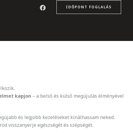
IDŐPONT FOGLALÁS
lkozik.
yelmet kapjon
– a belső és külső megújulás élményével
egújabb és legjobb kezeléseket kínálhassam neked.
őröd visszanyerje egészségét és szépségét.