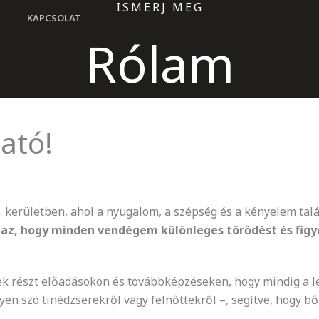
ISMERJ MEG
KAPCSOLAT
Rólam
ató!
 kerületben, ahol a nyugalom, a szépség és a kényelem talá
 az, hogy minden vendégem különleges törődést és fig
k részt előadásokon és továbbképzéseken, hogy mindig a l
yen szó tinédzserekről vagy felnőttekről –, segítve, hogy b