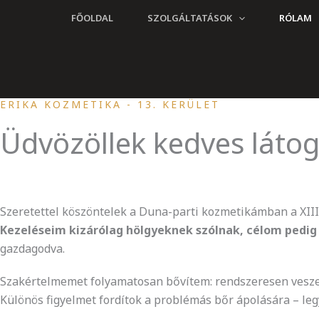
Skip
FŐOLDAL
SZOLGÁLTATÁSOK
RÓLAM
to
content
ERIKA KOZMETIKA - 13. KERÜLET
Üdvözöllek kedves látog
Szeretettel köszöntelek a Duna-parti kozmetikámban a XIII.
Kezeléseim kizárólag hölgyeknek szólnak, célom pedig
gazdagodva.
Szakértelmemet folyamatosan bővítem: rendszeresen vesze
Különös figyelmet fordítok a problémás bőr ápolására – leg