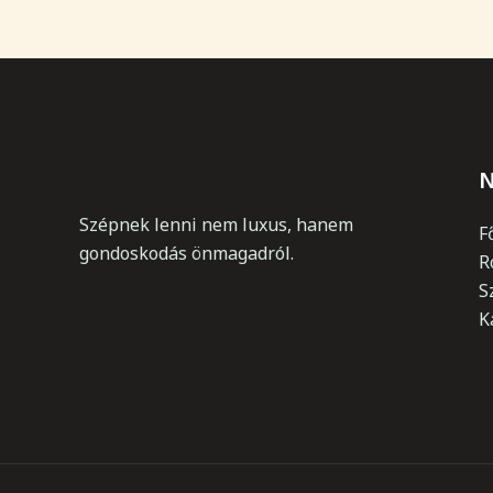
N
Szépnek lenni nem luxus, hanem
F
gondoskodás önmagadról.
R
S
K