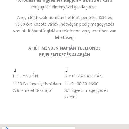
törődést és figyelmet kapjon
– a belső és külső
megújulás élményével gazdagodva.
Angyalföldi szalonomban hétfőtől péntekig 8:30 és
16:00 óra között várlak, hétvégén pedig megegyezés
szerint. Időpontfoglalásra telefonon vagy emailben van
lehetőség.
A HÉT MINDEN NAPJÁN TELEFONOS
BEJELENTKEZÉS ALAPJÁN
HELYSZÍN
NYITVATARTÁS
1138 Budapest, Úszódaru
H - P : 08:30-16:00
2. 6. emelet 3-as ajtó
SZ: Egyedi megegyezés
szerint​