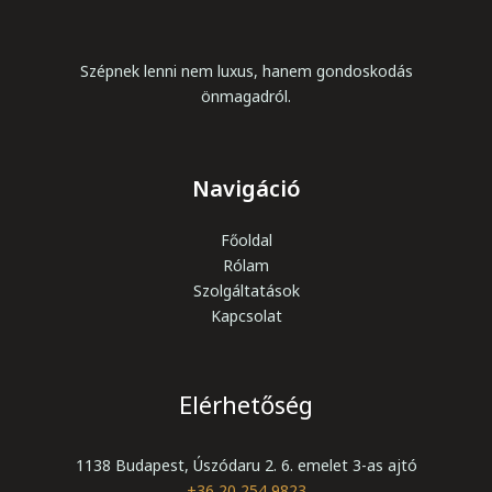
Szépnek lenni nem luxus, hanem gondoskodás
önmagadról.
Navigáció
Főoldal
Rólam
Szolgáltatások
Kapcsolat
Elérhetőség
1138 Budapest, Úszódaru 2. 6. emelet 3-as ajtó
+36 20 254 9823