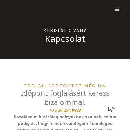
Skip
to
content
KÉRDÉSED VAN?
Kapcsolat
FOGLALJ IDŐPONTOT MÉG MA
Időpont foglalásért keress
bizalommal.
+36 20 254 9823
Kezeléseim kizárólag hölgyeknek szólnak, célom
pedig az, hogy minden vendégem különleges