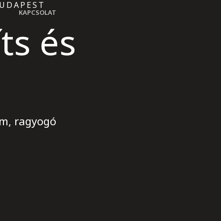
BUDAPEST
KAPCSOLAT
íts és
em, ragyogó