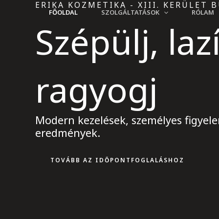
ERIKA KOZMETIKA - XIII. KERÜLET 
Skip
FŐOLDAL
SZOLGÁLTATÁSOK
RÓLAM
to
Szépülj, laz
content
ragyogj
Modern kezelések, személyes figyel
eredmények.
TOVÁBB AZ IDŐPONTFOGLALÁSHOZ