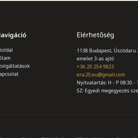
Elérhetőség
avigáció
őoldal
1138 Budapest, Úszódaru 2
ólam
emelet 3-as ajtó
zolgáltatások
+36 20 254 9823
apcsolat
era.25.eu@gmail.com
Nyitvatartás: H - P 08:30 - 
SZ: Egyedi megegyezés sze