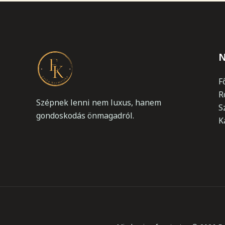
N
F
R
Szépnek lenni nem luxus, hanem
S
gondoskodás önmagadról.
K